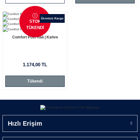
Ücretsiz Kargo
STOK
TÜKENDİ
Comfort Post Halı | Kahve
1.174,00 TL
Tükendi
Hızlı Erişim