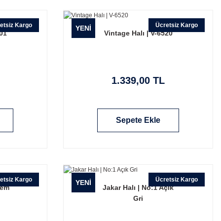
etsiz Kargo
Ücretsiz Kargo
YENİ
001
Vintage Halı | V-6520
1.339,00 TL
Sepete Ekle
etsiz Kargo
Ücretsiz Kargo
YENİ
rem
Jakar Halı | No:1 Açık
Gri