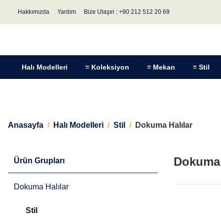
Hakkımızda
Yardım
Bize Ulaşın : +90 212 512 20 69
Halı Modelleri
≡ Koleksiyon
≡ Mekan
≡ Stil
Anasayfa
Halı Modelleri
Stil
Dokuma Halılar
Dokuma 
Ürün Grupları
Dokuma Halılar
Stil