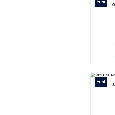
YENİ
Vi
YENİ
J