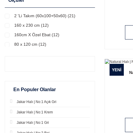
Ölçüler
80 x 150 cm (45)
80 x 200 cm (45)
2 'Li Takım (60x100+50x60) (21)
80 x 300 cm (45)
160 x 230 cm (12)
160cm X Özel Ebat (12)
80 x 120 cm (12)
80 x 150 cm (12)
80 x 200 cm (12)
YENİ
N
80 x 300 cm (12)
80cm X Özel Ebat (12)
En Populer Olanlar
100 x 150 cm (9)
150 x 200 cm (9)
Jakar Halı | No:1 Açık Gri
150 x 300 cm (9)
Jakar Halı | No:1 Krem
150 Yuvarlak (9)
Jakar Halı | No:1 Gri
150cm x Özel Ebat (9)