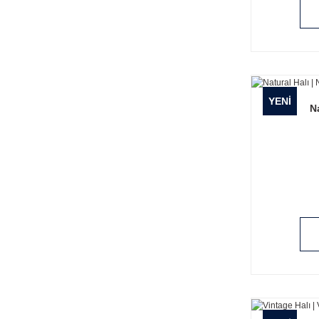
YENİ
N