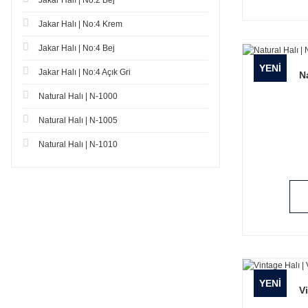
Jakar Halı | No:2 Bej
75 x 110 cm (9)
Jakar Halı | No:4 Krem
75 x 150 cm (9)
Jakar Halı | No:4 Bej
75 x 300 cm (9)
YENİ
Jakar Halı | No:4 Açık Gri
N
75cm x Özel Ebat (9)
Natural Halı | N-1000
2 'Li Takım (70x100+60x70) (1)
Natural Halı | N-1005
Natural Halı | N-1010
YENİ
Vi