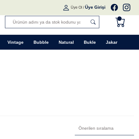
Üye Girişi
Üye Ol
/
Vintage
Bubble
Natural
Bukle
Jakar