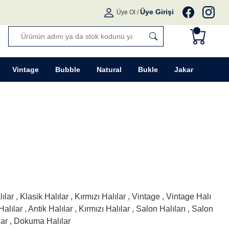
Üye Girişi
Üye Ol
/
Vintage
Bubble
Natural
Bukle
Jakar
lılar
,
Klasik Halılar
,
Kırmızı Halılar
,
Vintage
,
Vintage Halı
Halılar
,
Antik Halılar
,
Kırmızı Halılar
,
Salon Halıları
,
Salon
ar
,
Dokuma Halılar