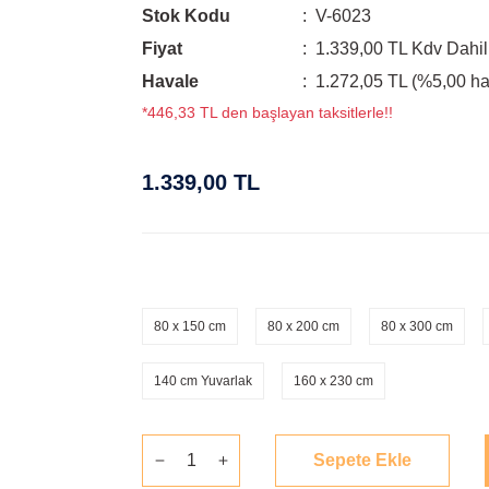
Stok Kodu
V-6023
Fiyat
1.339,00 TL Kdv Dahil
Havale
1.272,05 TL (%5,00 hav
*446,33 TL den başlayan taksitlerle!!
1.339,00 TL
80 x 150 cm
80 x 200 cm
80 x 300 cm
140 cm Yuvarlak
160 x 230 cm
Sepete Ekle