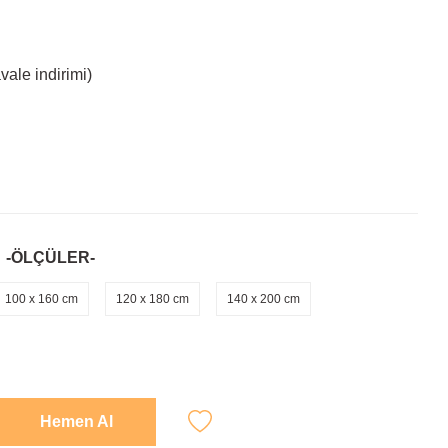
ale indirimi)
-ÖLÇÜLER-
100 x 160 cm
120 x 180 cm
140 x 200 cm
Hemen Al