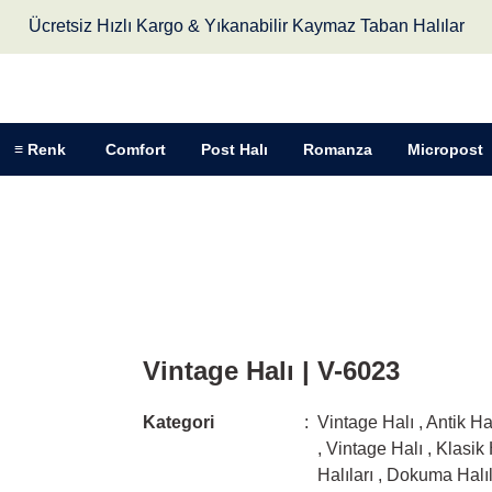
Ücretsiz Hızlı Kargo & Yıkanabilir Kaymaz Taban Halılar
≡ Renk
Comfort
Post Halı
Romanza
Micropost
Vintage Halı | V-6023
Vintage Halı | V-6023
Kategori
Vintage Halı
,
Antik Ha
,
Vintage Halı
,
Klasik 
Halıları
,
Dokuma Halıl