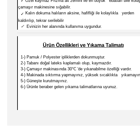
✓
Özel kaymaz Prizma alt zemini ile en büyük ebatları
bile kola
çamaşır makinesine sığabilir.
Kalın dokuma halıların aksine, hafifliği ile kolaylıkla yerden
✓
kaldırılıp, tekrar serilebilir
✓
Evinizin her alanında kullanıma uygundur.
Ürün Özellikleri ve Yıkama Talimatı
1-) Pamuk / Polyester ipliklerden dokunmuştur.
2-) Tabanı doğal lateks kaplamalı olup, kaymazdır.
3-) Çamaşır makinasında 30
°C 'de yıkanabilme özelliği vardır.
4-) Makinada sıktırma yapmayınız, yüksek sıcaklıkta yıkamayın
5-) Güneşte kurutmayınız.
6-) Ürünle beraber gelen yıkama talimatlarına uyunuz.