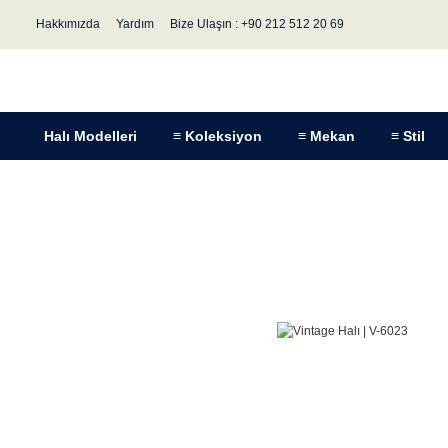
Hakkımızda
Yardım
Bize Ulaşın : +90 212 512 20 69
Halı Modelleri
≡ Koleksiyon
≡ Mekan
≡ Stil
Anasayfa
Halı Modelleri
Koleksiyon
Vintage Halı