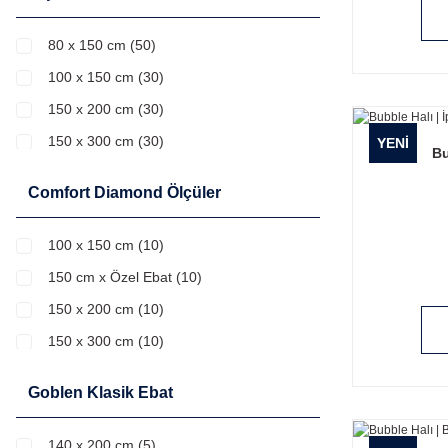
140 cm Yuvarlak (61)
120 x 180 cm (60)
80 x 150 cm (50)
140 x 200 cm (60)
100 x 150 cm (30)
160 cm Yuvarlak (4)
150 x 200 cm (30)
80 x 120 cm (4)
150 x 300 cm (30)
YENİ
Bu
150 Yuvarlak (30)
Comfort Diamond Ölçüler
150cm x Özel Ebat (30)
75 x 110 cm (30)
100 x 150 cm (10)
75 x 300 cm (30)
150 cm x Özel Ebat (10)
75cm x Özel Ebat (30)
150 x 200 cm (10)
Banyo Takımı 2'li ( 60x100 + 50x60 ) (30)
150 x 300 cm (10)
160 x 230 cm (20)
150 Yuvarlak (10)
Goblen Klasik Ebat
160cm X Özel Ebat (20)
75 cm x Özel Ebat (10)
80 x 200 cm (20)
75 x 110 cm (10)
140 x 200 cm (5)