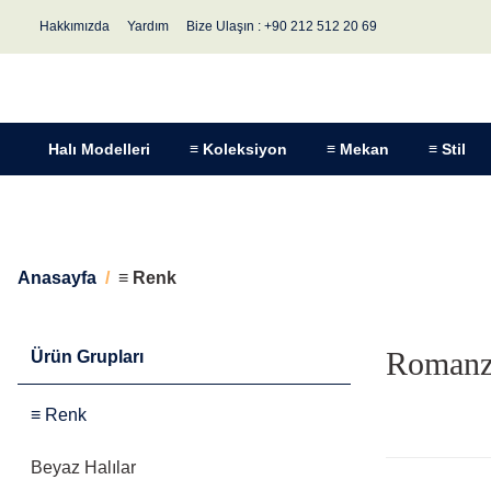
Hakkımızda
Yardım
Bize Ulaşın : +90 212 512 20 69
Halı Modelleri
≡ Koleksiyon
≡ Mekan
≡ Stil
Anasayfa
≡ Renk
Romanza
Ürün Grupları
≡ Renk
Beyaz Halılar