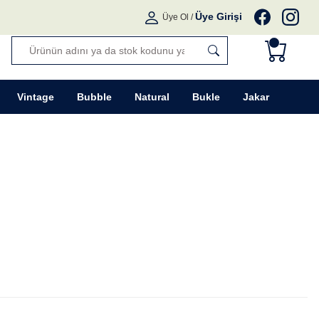
Üye Girişi
Üye Ol
/
Vintage
Bubble
Natural
Bukle
Jakar