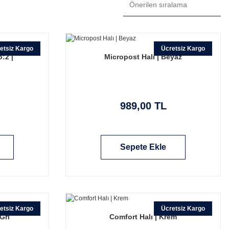
etsiz Kargo
Ücretsiz Kargo
:2 |
Micropost Halı | Beyaz
989,00 TL
Sepete Ekle
etsiz Kargo
Ücretsiz Kargo
Gri
Comfort Halı | Krem