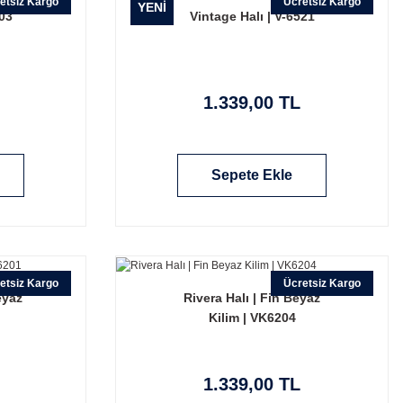
etsiz Kargo
Ücretsiz Kargo
YENİ
503
Vintage Halı | V-6521
1.339,00 TL
Sepete Ekle
etsiz Kargo
Ücretsiz Kargo
eyaz
Rivera Halı | Fin Beyaz
Kilim | VK6204
1.339,00 TL