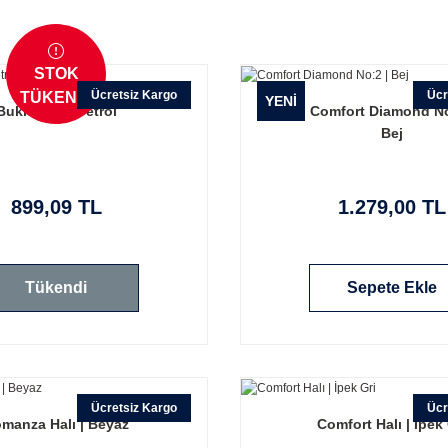
STOK
Ücretsiz Kargo
Ücr
TÜKENDİ
YENİ
Bukle Halı | Petrol
Comfort Diamond No
Bej
899,09 TL
1.279,00 TL
Tükendi
Sepete Ekle
Ücretsiz Kargo
Ücr
manza Halı | Beyaz
Comfort Halı | İpek 