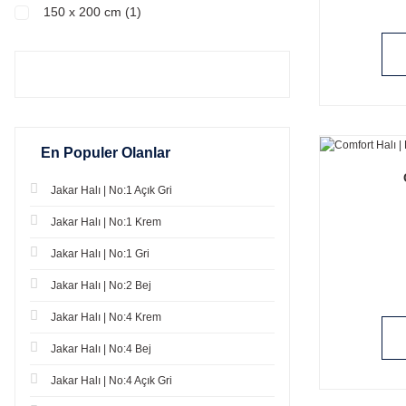
2 ' Li Banyo Takımı Saçaksız(60x100cm
80 x 150 cm (2)
150 x 200 cm (1)
+ 50x60cm)) (3)
Banyo Takımı 2'li ( 60x100 + 50x60 ) (2)
75 x 180 cm (2)
2 'Li Takım (70x100+60x70) (1)
45 x 75 cm (1)
En Populer Olanlar
Jakar Halı | No:1 Açık Gri
Jakar Halı | No:1 Krem
Jakar Halı | No:1 Gri
Jakar Halı | No:2 Bej
Jakar Halı | No:4 Krem
Jakar Halı | No:4 Bej
Jakar Halı | No:4 Açık Gri