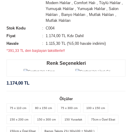
Modern Halılar
,
Comfort Halı
,
Tüylü Halılar
,
Yumuşak Halılar
,
Yumuşak Halılar
,
Salon
Halıları
,
Banyo Halıları
,
Mutfak Halıları
,
Mutfak Halıları
Stok Kodu
C004
Fiyat
1.174,00 TL Kdv Dahil
Havale
1.115,30 TL (%5,00 havale indirimi)
*391,33 TL den başlayan taksitlerle!!
Renk Seçenekleri
1.174,00 TL
Ölçüler
75 x 110 cm
80 x 150 cm
75 x 300 cm
100 x 150 cm
150 x 200 cm
150 x 300 cm
150 Yuvarlak
75cm x Özel Ebat
150cm x Özel Ebat
Banyo Takımı 2'li ( 60x100 + 50x60 )