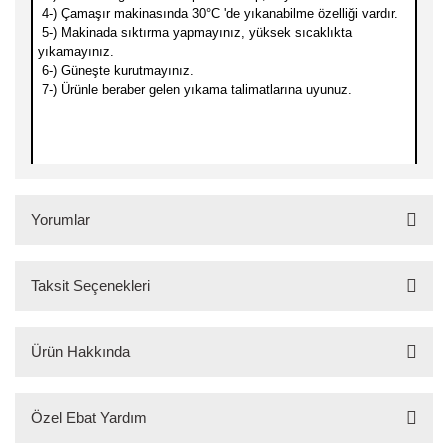
4-) Çamaşır makinasında 30
°C 'de yıkanabilme özelliği vardır.
5-) Makinada sıktırma yapmayınız, yüksek sıcaklıkta
yıkamayınız.
6-) Güneşte kurutmayınız.
7-) Ürünle beraber gelen yıkama talimatlarına uyunuz.
Yorumlar
Taksit Seçenekleri
Bu ürüne ilk yorumu siz yapın!
Ürün Hakkında
Yorum Yaz
Özel Ebat Yardım
Dünyanın En Yumuşak Halısı!