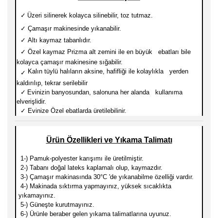
✓
Üzeri silinerek kolayca silinebilir, toz tutmaz.
✓
Çamaşır makinesinde yıkanabilir.
✓
Altı kaymaz tabanlıdır.
✓
Özel kaymaz Prizma alt zemini ile en büyük ebatları
bile
kolayca çamaşır makinesine sığabilir.
Kalın tüylü halıların aksine, hafifliği ile kolaylıkla yerden
✓
kaldırılıp, tekrar serilebilir
✓
Evinizin banyosundan, salonuna her alanda kullanıma
elverişlidir.
✓
Evinize Özel ebatlarda üretilebilinir.
Ürün Özellikleri ve Yıkama Talimatı
1-) Pamuk-
polyester karışımı ile üretilmiştir.
2-) Tabanı doğal lateks kaplamalı olup, kaymazdır.
3-) Çamaşır makinasında 30
°C 'de yıkanabilme özelliği vardır.
4-) Makinada sıktırma yapmayınız, yüksek sıcaklıkta
yıkamayınız.
5-) Güneşte kurutmayınız.
6-) Ürünle beraber gelen yıkama talimatlarına uyunuz.