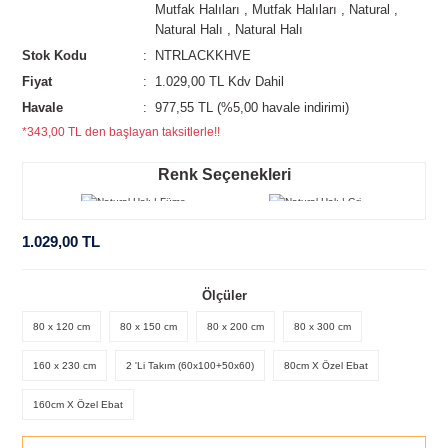
Mutfak Halıları
,
Mutfak Halıları
,
Natural
,
Natural Halı
,
Natural Halı
Stok Kodu
NTRLACKKHVE
Fiyat
1.029,00 TL Kdv Dahil
Havale
977,55 TL (%5,00 havale indirimi)
*343,00 TL den başlayan taksitlerle!!
Renk Seçenekleri
1.029,00 TL
Ölçüler
80 x 120 cm
80 x 150 cm
80 x 200 cm
80 x 300 cm
160 x 230 cm
2 'Li Takım (60x100+50x60)
80cm X Özel Ebat
160cm X Özel Ebat