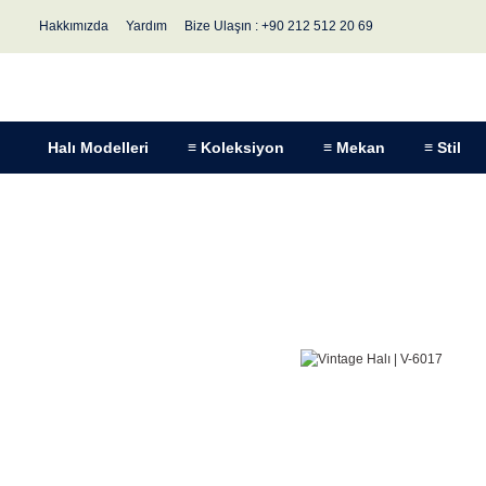
Hakkımızda
Yardım
Bize Ulaşın : +90 212 512 20 69
Halı Modelleri
≡ Koleksiyon
≡ Mekan
≡ Stil
Anasayfa
Halı Modelleri
Koleksiyon
Vintage Halı