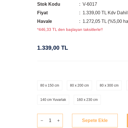
Stok Kodu
V-6017
Fiyat
1.339,00 TL Kdv Dahil
Havale
1.272,05 TL (%5,00 hav
*446,33 TL den başlayan taksitlerle!!
1.339,00 TL
80 x 150 cm
80 x 200 cm
80 x 300 cm
140 cm Yuvarlak
160 x 230 cm
Sepete Ekle