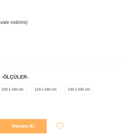
ale indirimi)
-ÖLÇÜLER-
100 x 160 cm
120 x 180 cm
140 x 200 cm
Hemen Al