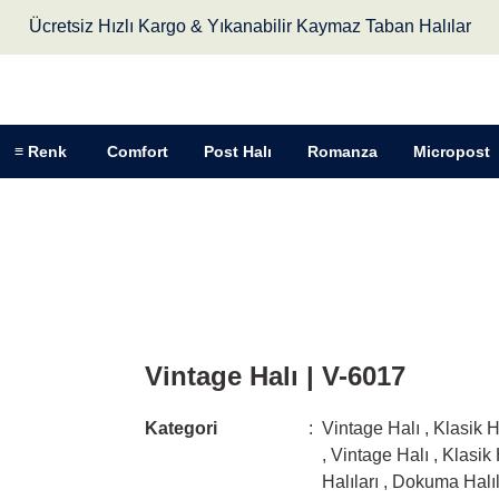
Ücretsiz Hızlı Kargo & Yıkanabilir Kaymaz Taban Halılar
≡ Renk
Comfort
Post Halı
Romanza
Micropost
Vintage Halı | V-6017
Vintage Halı | V-6017
Kategori
Vintage Halı
,
Klasik H
,
Vintage Halı
,
Klasik 
Halıları
,
Dokuma Halıl