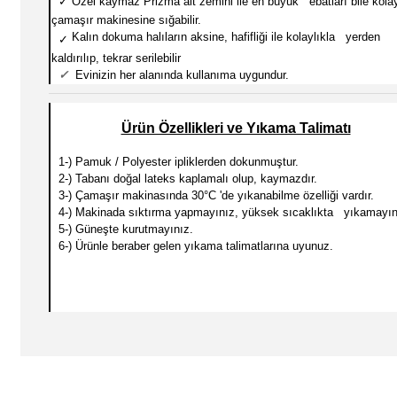
✓
Özel kaymaz Prizma alt zemini ile en büyük ebatları
bile kola
çamaşır makinesine sığabilir.
Kalın dokuma halıların aksine, hafifliği ile kolaylıkla yerden
✓
kaldırılıp, tekrar serilebilir
✓
Evinizin her alanında kullanıma uygundur.
Ürün Özellikleri ve Yıkama Talimatı
1-) Pamuk / Polyester ipliklerden dokunmuştur.
2-) Tabanı doğal lateks kaplamalı olup, kaymazdır.
3-) Çamaşır makinasında 30
°C 'de yıkanabilme özelliği vardır.
4-) Makinada sıktırma yapmayınız, yüksek sıcaklıkta yıkamayın
5-) Güneşte kurutmayınız.
6-) Ürünle beraber gelen yıkama talimatlarına uyunuz.