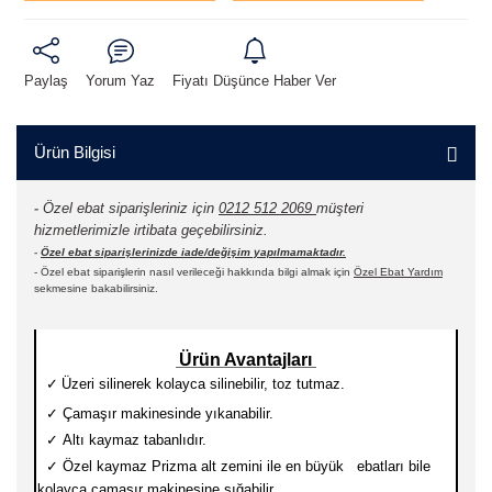
Paylaş
Yorum Yaz
Fiyatı Düşünce Haber Ver
Ürün Bilgisi
-
Özel ebat siparişleriniz için
0212 512 2069
müşteri
hizmetlerimizle irtibata geçebilirsiniz.
-
Özel ebat siparişlerinizde iade/değişim yapılmamaktadır.
- Özel ebat siparişlerin nasıl verileceği hakkında bilgi almak için
Özel Ebat Yardım
sekmesine bakabilirsiniz.
Ürün Avantajları
✓
Üzeri silinerek kolayca silinebilir, toz tutmaz.
✓
Çamaşır makinesinde yıkanabilir.
✓
Altı kaymaz tabanlıdır.
✓
Özel kaymaz Prizma alt zemini ile en büyük ebatları
bile
kolayca çamaşır makinesine sığabilir.