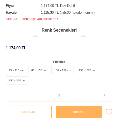
Fiyat
1.174,00 TL Kdv Dahil
Havale
1.115,30 TL (%5,00 havale indirimi)
*391,33 TL den başlayan taksitlerle!!
Renk Seçenekleri
1.174,00 TL
Ölçüler
75 x 110 cm
80 x 150 cm
100 x 150 cm
150 x 200 cm
150 x 300 cm
Sepete Ekle
Hemen Al