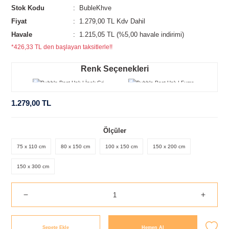
Stok Kodu
BubleKhve
Fiyat
1.279,00 TL Kdv Dahil
Havale
1.215,05 TL (%5,00 havale indirimi)
*426,33 TL den başlayan taksitlerle!!
Renk Seçenekleri
1.279,00 TL
Ölçüler
75 x 110 cm
80 x 150 cm
100 x 150 cm
150 x 200 cm
150 x 300 cm
Sepete Ekle
Hemen Al