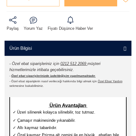
Paylaş
Yorum Yaz
Fiyatı Düşünce Haber Ver
Ürün Bilgisi
-
Özel ebat siparişleriniz için
0212 512 2069
müşteri
hizmetlerimizle irtibata geçebilirsiniz.
-
Özel ebat siparişlerinizde iade/değişim yapılmamaktadır.
- Özel ebat siparişlerin nasıl verileceği hakkında bilgi almak için
Özel Ebat Yardım
sekmesine bakabilirsiniz.
Ürün Avantajları
✓
Üzeri silinerek kolayca silinebilir, toz tutmaz.
✓
Çamaşır makinesinde yıkanabilir.
✓
Altı kaymaz tabanlıdır.
✓
Özel kaymaz Prizma alt zemini ile en büyük ebatları
bile