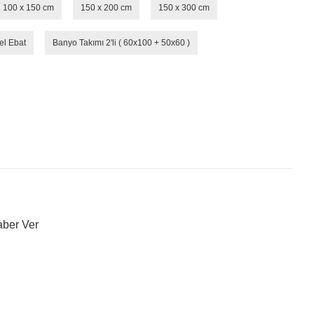
100 x 150 cm
150 x 200 cm
150 x 300 cm
el Ebat
Banyo Takımı 2'li ( 60x100 + 50x60 )
aber Ver