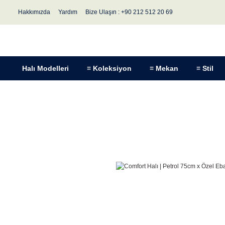
Hakkımızda
Yardım
Bize Ulaşın : +90 212 512 20 69
Halı Modelleri
≡ Koleksiyon
≡ Mekan
≡ Stil
Anasayfa
Comfort
Comfort Halı | Petrol 75cm x Özel