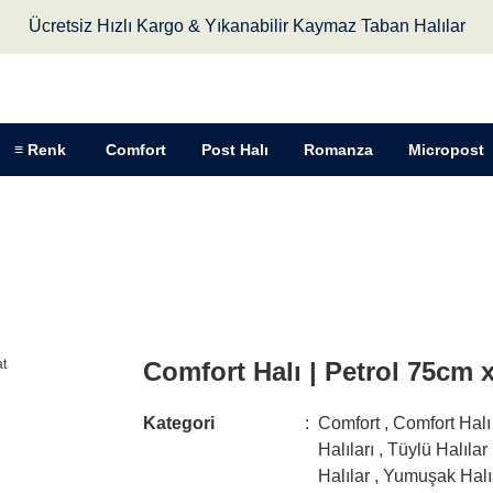
Ücretsiz Hızlı Kargo & Yıkanabilir Kaymaz Taban Halılar
≡ Renk
Comfort
Post Halı
Romanza
Micropost
 Ebat
Comfort Halı | Petrol 75cm 
Kategori
Comfort
,
Comfort Halı
Halıları
,
Tüylü Halılar
Halılar
,
Yumuşak Halı