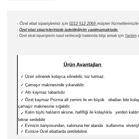
-
Özel ebat siparişleriniz için
0212 512 2069
müşteri hizmetlerimizle i
-
Özel ebat siparişlerinizde iade/değişim yapılmamaktadır.
- Özel ebat siparişlerin nasıl verileceği hakkında bilgi almak için
Yardım
s
Ürün Avantajları
✓
Üzeri silinerek kolayca silinebilir, toz tutmaz.
✓
Çamaşır makinesinde yıkanabilir.
✓
Altı kaymaz tabanlıdır.
✓
Özel kaymaz Prizma alt zemini ile en büyük ebatları
bile kola
çamaşır makinesine sığabilir.
Kalın tüylü halıların aksine, hafifliği ile kolaylıkla yerden kaldırı
✓
tekrar serilebilir
✓
Evinizin banyosundan, salonuna her alanda kullanıma elverişli
✓
Evinize Özel ebatlarda üretilebilinir.