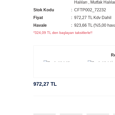
Halıları
,
Mutfak Halılar
Stok Kodu
CFTP002_72232
Fiyat
972,27 TL Kdv Dahil
Havale
923,66 TL (%5,00 hava
*324,09 TL den başlayan taksitlerle!!
R
972,27 TL