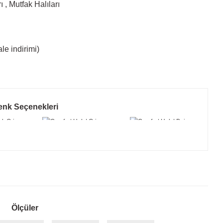
ı
,
Mutfak Halıları
le indirimi)
enk Seçenekleri
Ölçüler