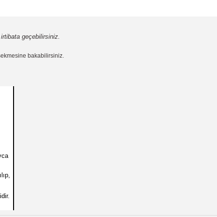
rtibata geçebilirsiniz.
ekmesine bakabilirsiniz.
yca
lıp,
dir.