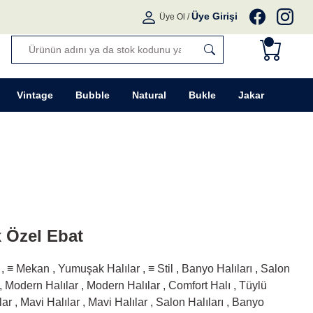
Üye Girişi
Üye Ol
/
Vintage
Bubble
Natural
Bukle
Jakar
x Özel Ebat
,
≡ Mekan
,
Yumuşak Halılar
,
≡ Stil
,
Banyo Halıları
,
Salon
,
Modern Halılar
,
Modern Halılar
,
Comfort Halı
,
Tüylü
lar
,
Mavi Halılar
,
Mavi Halılar
,
Salon Halıları
,
Banyo