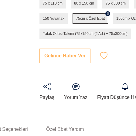
75 x 110 cm
80 x 150 cm
75 x 300 cm
150 Yuvarlak
75cm x Özel Ebat
150cm x Öz
Yatak Odası Takımı (75x150cm (2 Ad.) + 75x300cm)
Gelince Haber Ver
Paylaş
Yorum Yaz
Fiyatı Düşünce H
t Seçenekleri
Özel Ebat Yardım