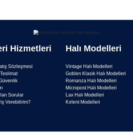
m.
 yapmanız
Yorum Yaz
ün rengini
 arayabilirsiniz.
ktır.
ri Hizmetleri
Halı Modelleri
atış Sözleşmesi
Vintage Halı Modelleri
Teslimat
Goblen Klasik Halı Modelleri
 Güvenlik
Romanza Halı Modelleri
rı
Micropost Halı Modelleri
im.
.8 yapmanız
lan Sorular
Lax Halı Modelleri
iş Verebilirim?
Kırlent Modelleri
rün rengini
 arayabilirsiniz.
aktır.