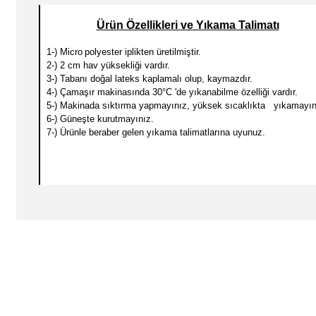
Ürün Özellikleri ve Yıkama Talimatı
1-) Micro
polyester iplikten üretilmiştir.
2-) 2 cm hav yüksekliği vardır.
3-) Tabanı doğal lateks kaplamalı olup, kaymazdır.
4-) Çamaşır makinasında 30
°C 'de yıkanabilme özelliği vardır.
5-) Makinada sıktırma yapmayınız, yüksek sıcaklıkta yıkamayın
6-) Güneşte kurutmayınız.
7-) Ürünle beraber gelen yıkama talimatlarına uyunuz.
- Eni 75 cm’e kadar olan özel ölçü siparişleriniz için 75 cm x Özel e
- Eni 75 cm’den büyük olan özel ölçü siparişleriniz için 150 cm x Öz
Örnek ( 75 cm x Özel Ebat)