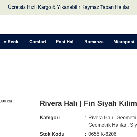
Ücretsiz Hızlı Kargo & Yıkanabilir Kaymaz Taban Halılar
≡ Renk
Comfort
Post Halı
Romanza
Micropost
Rivera Halı | Fin Siyah Kilim | VK6206 80 x 300 cm
Rivera Halı | Fin Siyah Kili
Kategori
Rivera Halı
,
Geometrik
Geometrik Halılar
,
Siy
Stok Kodu
0655.K-6206