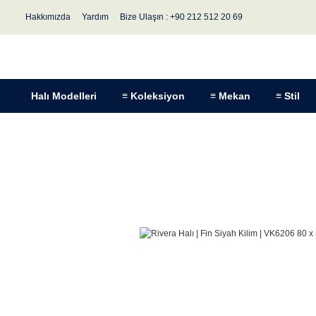
Hakkımızda
Yardım
Bize Ulaşın : +90 212 512 20 69
Halı Modelleri
≡ Koleksiyon
≡ Mekan
≡ Stil
Anasayfa
Halı Modelleri
Koleksiyon
Rivera Halı