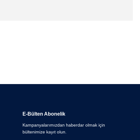
 desenlerini bünyesinde barındıran Vintage Halı Serisinde her zevke uygun
al lateks tabana sahiptir.
E-Bülten Abonelik
Kampanyalarımızdan haberdar olmak için
bültenimize kayıt olun.