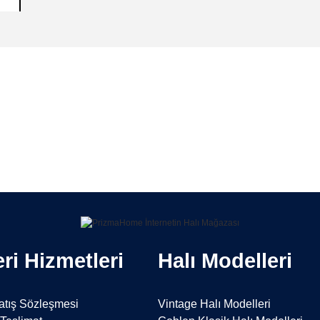
duğu halı çeşitlerinden oluşmaktadır. Antik, modern, klasik, kilim ve patchwork halı
Bu ürüne ilk yorumu siz yapın!
halısı ve mutfak halısı olarak elverişli bir biçimde kullanılabilinir. Kaydırmaz doğ
 şıklık ve tarz getirecek.
Yorum Yaz
ri Hizmetleri
Halı Modelleri
atış Sözleşmesi
Vintage Halı Modelleri