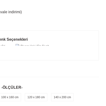
ale indirimi)
enk Seçenekleri
-ÖLÇÜLER-
100 x 160 cm
120 x 180 cm
140 x 200 cm