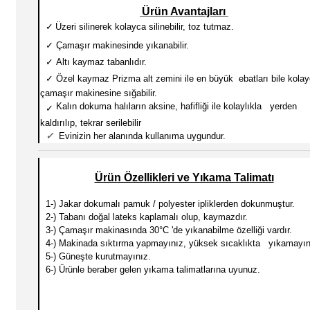
Ürün Avantajları
✓
Üzeri silinerek kolayca silinebilir, toz tutmaz.
✓
Çamaşır makinesinde yıkanabilir.
✓
Altı kaymaz tabanlıdır.
✓
Özel kaymaz Prizma alt zemini ile en büyük ebatları
bile kola
çamaşır makinesine sığabilir.
Kalın dokuma halıların aksine, hafifliği ile kolaylıkla yerden
✓
kaldırılıp, tekrar serilebilir
✓
Evinizin her alanında kullanıma uygundur.
Ürün Özellikleri ve Yıkama Talimatı
1-) Jakar dokumalı pamuk / polyester ipliklerden dokunmuştur.
2-) Tabanı doğal lateks kaplamalı olup, kaymazdır.
3-) Çamaşır makinasında 30
°C 'de yıkanabilme özelliği vardır.
4-) Makinada sıktırma yapmayınız, yüksek sıcaklıkta yıkamayın
5-) Güneşte kurutmayınız.
6-) Ürünle beraber gelen yıkama talimatlarına uyunuz.