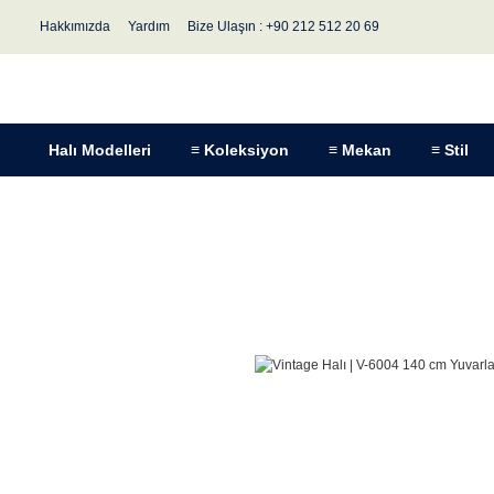
Hakkımızda
Yardım
Bize Ulaşın : +90 212 512 20 69
Halı Modelleri
≡ Koleksiyon
≡ Mekan
≡ Stil
Anasayfa
Halı Modelleri
Stil
Patchwork Halılar
V