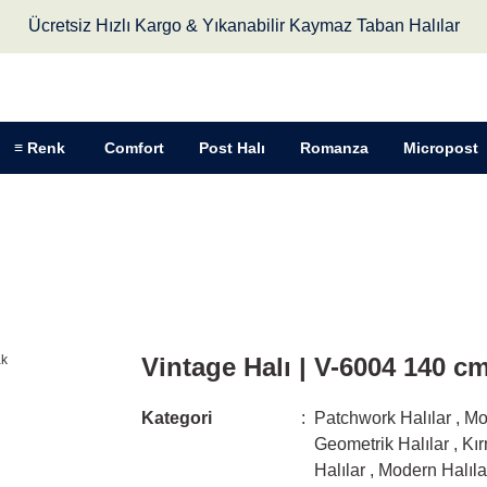
Ücretsiz Hızlı Kargo & Yıkanabilir Kaymaz Taban Halılar
≡ Renk
Comfort
Post Halı
Romanza
Micropost
intage Halı | V-6004 140 cm Yuvarlak
Vintage Halı | V-6004 140 c
Kategori
Patchwork Halılar
,
Mo
Geometrik Halılar
,
Kır
Halılar
,
Modern Halıla