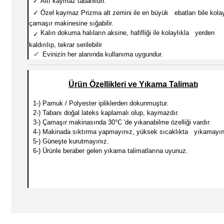
✓
Altı kaymaz tabanlıdır.
✓
Özel kaymaz Prizma alt zemini ile en büyük ebatları
bile kola
çamaşır makinesine sığabilir.
Kalın dokuma halıların aksine, hafifliği ile kolaylıkla yerden
✓
kaldırılıp, tekrar serilebilir
✓
Evinizin her alanında kullanıma uygundur.
Ürün Özellikleri ve Yıkama Talimatı
1-) Pamuk / Polyester ipliklerden dokunmuştur.
2-) Tabanı doğal lateks kaplamalı olup, kaymazdır.
3-) Çamaşır makinasında 30
°C 'de yıkanabilme özelliği vardır.
4-) Makinada sıktırma yapmayınız, yüksek sıcaklıkta yıkamayın
5-) Güneşte kurutmayınız.
6-) Ürünle beraber gelen yıkama talimatlarına uyunuz.