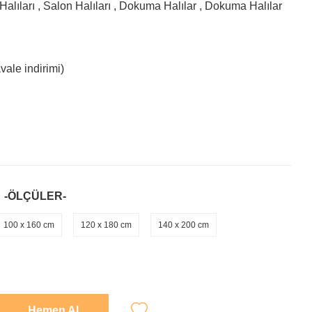
Halıları
,
Salon Halıları
,
Dokuma Halılar
,
Dokuma Halılar
ale indirimi)
-ÖLÇÜLER-
100 x 160 cm
120 x 180 cm
140 x 200 cm
Hemen Al