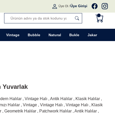
Üye Girişi
Üye Ol
/
Vintage
Bubble
Natural
Bukle
Jakar
m Yuvarlak
dern Halılar
,
Vintage Halı
,
Antik Halılar
,
Klasik Halılar
,
mızı Halılar
,
Vintage
,
Vintage Halı
,
Vintage Halı
,
Klasik
r
,
Geometrik Halılar
,
Patchwork Halılar
,
Antik Halılar
,