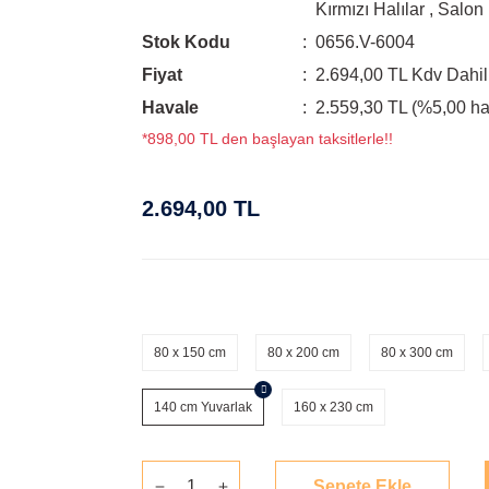
Kırmızı Halılar
,
Salon 
Stok Kodu
0656.V-6004
Fiyat
2.694,00 TL Kdv Dahil
Havale
2.559,30 TL (%5,00 hav
*898,00 TL den başlayan taksitlerle!!
2.694,00 TL
80 x 150 cm
80 x 200 cm
80 x 300 cm
140 cm Yuvarlak
160 x 230 cm
Sepete Ekle