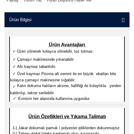
Paylaş
Yorum Yaz
Fiyatı Düşünce Haber Ver
Ürün Bilgisi
Ürün Avantajları
✓
Üzeri silinerek kolayca silinebilir, toz tutmaz.
✓
Çamaşır makinesinde yıkanabilir.
✓
Altı kaymaz tabanlıdır.
✓
Özel kaymaz Prizma alt zemini ile en büyük ebatları
bile
kolayca çamaşır makinesine sığabilir.
Kalın dokuma halıların aksine, hafifliği ile kolaylıkla yerden
✓
kaldırılıp, tekrar serilebilir
✓
Evinizin her alanında kullanıma uygundur.
Ürün Özellikleri ve Yıkama Talimatı
1-) Jakar dokumalı pamuk / polyester ipliklerden dokunmuştur.
2-) Tabanı doğal lateks kaplamalı olup, kaymazdır.