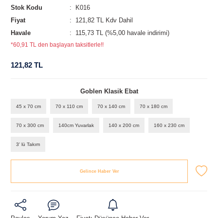
Stok Kodu
K016
Fiyat
121,82 TL Kdv Dahil
Havale
115,73 TL (%5,00 havale indirimi)
*60,91 TL den başlayan taksitlerle!!
121,82 TL
Goblen Klasik Ebat
45 x 70 cm
70 x 110 cm
70 x 140 cm
70 x 180 cm
70 x 300 cm
140cm Yuvarlak
140 x 200 cm
160 x 230 cm
3' lü Takım
Gelince Haber Ver