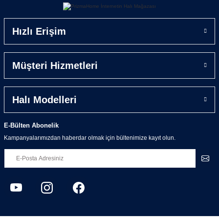
Prizma Home ile adeta bütünleşmiş halı serilerinden
bir tanesi, Goblen Klasik Halılar...
Hızlı Erişim
Pamuk / polyester karışımından Goblen şeklinde dok
-unmuş halılarımız eski İngiliz tarzı kaneviçe görüntüsü
ile evinizde adeta bir çiçek bahçesi havası estirecek.
Müşteri Hizmetleri
Evinizin banyosundan salonuna, her alanında kullana
-bileceğiniz Goblen Klasik halılar aynı zamanda kolay
temizlenebilme özelliği ile sizlere muhteşem bir kullanım
Halı Modelleri
rahatlığı sağlayacaktır.
Üzeri silinerek de temizlenebileceği gibi özel kaymaz
E-Bülten Abonelik
Prizma alt tabanı sayesinde çamaşır makinesinde de
Kampanyalarımızdan haberdar olmak için bültenimize kayıt olun.
kolaylıkla yıkanabilmektedir.