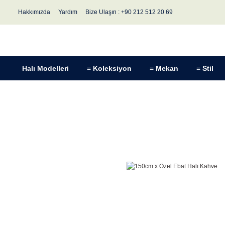
Hakkımızda
Yardım
Bize Ulaşın : +90 212 512 20 69
Halı Modelleri
≡ Koleksiyon
≡ Mekan
≡ Stil
Anasayfa
Halı Modelleri
Koleksiyon
Romanza Halı