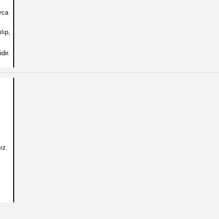
yca
lıp,
dir.
ız.