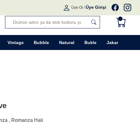
Üye Girişi
Üye Ol
/
Vintage
Bubble
Natural
Bukle
Jakar
ve
nza
,
Romanza Halı