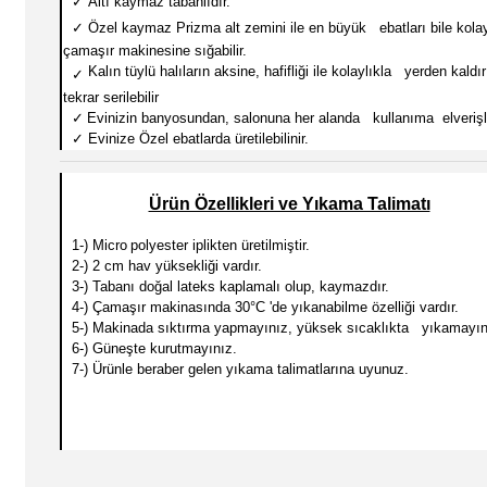
✓
Altı kaymaz tabanlıdır.
✓
Özel kaymaz Prizma alt zemini ile en büyük ebatları
bile kola
çamaşır makinesine sığabilir.
Kalın tüylü halıların aksine, hafifliği ile kolaylıkla yerden kaldırı
✓
tekrar serilebilir
✓
Evinizin banyosundan, salonuna her alanda kullanıma elverişli
✓
Evinize Özel ebatlarda üretilebilinir.
Ürün Özellikleri ve Yıkama Talimatı
1-) Micro
polyester iplikten üretilmiştir.
2-) 2 cm hav yüksekliği vardır.
3-) Tabanı doğal lateks kaplamalı olup, kaymazdır.
4-) Çamaşır makinasında 30
°C 'de yıkanabilme özelliği vardır.
5-) Makinada sıktırma yapmayınız, yüksek sıcaklıkta yıkamayın
6-) Güneşte kurutmayınız.
7-) Ürünle beraber gelen yıkama talimatlarına uyunuz.