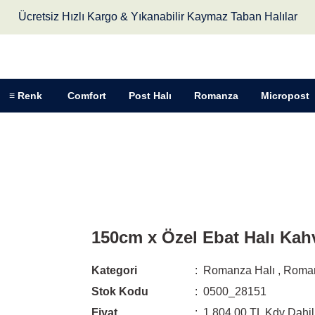
Ücretsiz Hızlı Kargo & Yıkanabilir Kaymaz Taban Halılar
≡ Renk
Comfort
Post Halı
Romanza
Micropost
150cm x Özel Ebat Halı Kahve
150cm x Özel Ebat Halı Kah
Kategori
Romanza Halı
,
Roma
Stok Kodu
0500_28151
Fiyat
1.804,00 TL Kdv Dahil