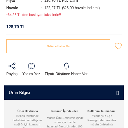
Fiyat
128,70 TL Kdv Dahil
Havale
122,27 TL (%5,00 havale indirimi)
*64,35 TL den başlayan taksitlerle!!
128,70 TL
Gelince Haber Ver
Paylaş
Yorum Yaz
Fiyatı Düşünce Haber Ver
Ürün Bilgisi
Ürün Hakkında
Kutunun İçindekiler
Kullanım Talimatları
Bebek tekstilinde
Yüzde yüz Ege
Müslin Örtü Setlerimiz içinde
bebeklerin rahatlığı ve
Pamuğundan üretilen
sizler için özenle
sağlığı için kumaşın
müslin örtülerimiz
hazırladığımız bir adet 100