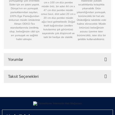
yumuşaklığı çok önemlidir.
makinede yüksek
cm x 100 cm düz pembe
Sizler için en iyisini yaptık.
sıcaklıklarda kolaylıkla
müslin örtü, bir adet 44 cm x
Dünya’nın en yumuşak
yıkanabilir. Ürün
47 cm düz pembe müslin
pamuklarından sayılan,
yıkandığından yumuşak,
omuz bezi, dört adet 20 cm x
100% Ege Pamuğundan
bürümcüklü bir hal alır.
20 cm düz pembe müslin
dokunan müslin örtülerimiz
Ütülediğiniz takdirde eski
ağız bezi gelmektedir. Doğal
Alman OEKO-Tex
haline dönecektir. Müslin
kraft kağıdından üretilen
standartlarında üretilmiş
örtünüzü bebeğinizin
kutularımız şık görüntüsü
olup, bebeğinizin cildi için
arzusu üzerine ister
sayesinde çok düşünceli ve
en yumuşak ve sağlıklı
bürümcüklü, ister düz bir
tatlı bir hediye de olabilir.
halini almıştır.
şekilde kullanabilirsiniz.
Yorumlar
Taksit Seçenekleri
Bu ürüne ilk yorumu siz yapın!
Yorum Yaz