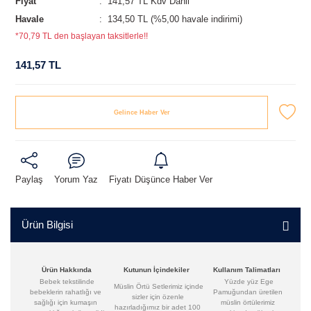
Fiyat
141,57 TL Kdv Dahil
Havale
134,50 TL (%5,00 havale indirimi)
*70,79 TL den başlayan taksitlerle!!
141,57 TL
Gelince Haber Ver
Paylaş
Yorum Yaz
Fiyatı Düşünce Haber Ver
Ürün Bilgisi
Ürün Hakkında
Kutunun İçindekiler
Kullanım Talimatları
Bebek tekstilinde
Yüzde yüz Ege
Müslin Örtü Setlerimiz içinde
bebeklerin rahatlığı ve
Pamuğundan üretilen
sizler için özenle
sağlığı için kumaşın
müslin örtülerimiz
hazırladığımız bir adet 100