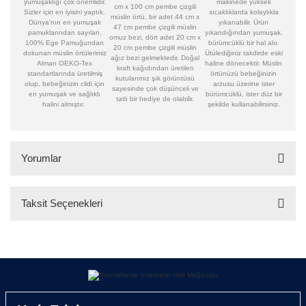
yumuşaklığı çok önemlidir.
makinede yüksek
cm x 100 cm pembe çizgili
Sizler için en iyisini yaptık.
sıcaklıklarda kolaylıkla
müslin örtü, bir adet 44 cm x
Dünya’nın en yumuşak
yıkanabilir. Ürün
47 cm pembe çizgili müslin
pamuklarından sayılan,
yıkandığından yumuşak,
omuz bezi, dört adet 20 cm x
100% Ege Pamuğundan
bürümcüklü bir hal alır.
20 cm pembe çizgili müslin
dokunan müslin örtülerimiz
Ütülediğiniz takdirde eski
ağız bezi gelmektedir. Doğal
Alman OEKO-Tex
haline dönecektir. Müslin
kraft kağıdından üretilen
standartlarında üretilmiş
örtünüzü bebeğinizin
kutularımız şık görüntüsü
olup, bebeğinizin cildi için
arzusu üzerine ister
sayesinde çok düşünceli ve
en yumuşak ve sağlıklı
bürümcüklü, ister düz bir
tatlı bir hediye de olabilir.
halini almıştır.
şekilde kullanabilirsiniz.
Yorumlar
Taksit Seçenekleri
Bu ürüne ilk yorumu siz yapın!
Yorum Yaz