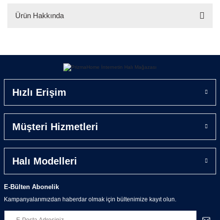
Ürün Hakkında
Yorum Yaz
Ürün Hakkında
Deluxe Micropost halılar PrizmaHome'un en özel ürün
gruplarından bir tanesidir. Yumuşacık post şeklinde örül-
Hızlı Erişim
müş tüyleri, üzerine bastığınız anda evinizde olmanın -
aslında ne kadar güzel ve huzurlu bir şey olduğunu size
tekrardan hatırlatacak.
Alışıldık tüylü kalın halıların aksine inceliği ve hafifliğiyle
Müşteri Hizmetleri
Micropost halılar evinizin her alanında kullanabilir kolaylıkla
yerden kaldırıp tekrar serebilirsiniz.
İnce iplikten örülmüş tüyleri sayesinde Micropost Halılar
Halı Modelleri
toz tutmama özelliğine sahip olup, üzeri silinerek kolayca
temizlenebilmektedir.
E-Bülten Abonelik
Üst tarafının yanında Micropost Halıların altı özel Prizma
Kampanyalarımızdan haberdar olmak için bültenimize kayıt olun.
Kaymaz tabanlıdır ve en büyük ebatları bile çamaşır
makinesinde kolayca yıkanabilmektedir.