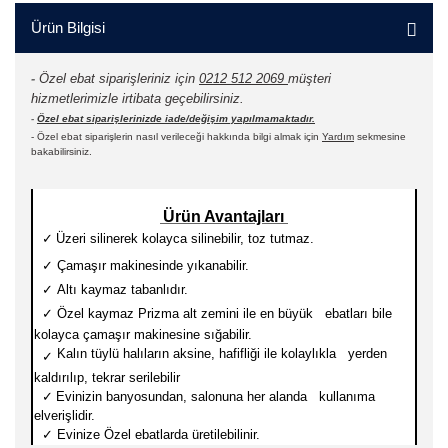
Ürün Bilgisi
-
Özel ebat siparişleriniz için
0212 512 2069
müşteri
hizmetlerimizle irtibata geçebilirsiniz.
-
Özel ebat siparişlerinizde iade/değişim yapılmamaktadır.
- Özel ebat siparişlerin nasıl verileceği hakkında bilgi almak için
Yardım
sekmesine
bakabilirsiniz.
Ürün Avantajları
✓
Üzeri silinerek kolayca silinebilir, toz tutmaz.
✓
Çamaşır makinesinde yıkanabilir.
✓
Altı kaymaz tabanlıdır.
✓
Özel kaymaz Prizma alt zemini ile en büyük ebatları
bile
kolayca çamaşır makinesine sığabilir.
Kalın tüylü halıların aksine, hafifliği ile kolaylıkla yerden
✓
kaldırılıp, tekrar serilebilir
✓
Evinizin banyosundan, salonuna her alanda kullanıma
elverişlidir.
✓
Evinize Özel ebatlarda üretilebilinir.