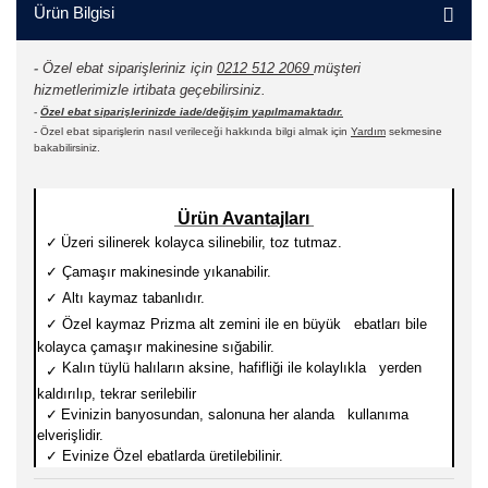
Ürün Bilgisi
-
Özel ebat siparişleriniz için
0212 512 2069
müşteri
hizmetlerimizle irtibata geçebilirsiniz.
-
Özel ebat siparişlerinizde iade/değişim yapılmamaktadır.
- Özel ebat siparişlerin nasıl verileceği hakkında bilgi almak için
Yardım
sekmesine
bakabilirsiniz.
Ürün Avantajları
✓
Üzeri silinerek kolayca silinebilir, toz tutmaz.
✓
Çamaşır makinesinde yıkanabilir.
✓
Altı kaymaz tabanlıdır.
✓
Özel kaymaz Prizma alt zemini ile en büyük ebatları
bile
kolayca çamaşır makinesine sığabilir.
Kalın tüylü halıların aksine, hafifliği ile kolaylıkla yerden
✓
kaldırılıp, tekrar serilebilir
✓
Evinizin banyosundan, salonuna her alanda kullanıma
elverişlidir.
✓
Evinize Özel ebatlarda üretilebilinir.