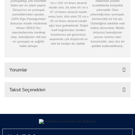
yumuşaklığı çok önemlidir.
makinede yüksek
cm x 100 cm limon desenli
Sizler için en iyisini yaptık.
sıcaklıklarda kolaylıkla
müslin örtü, bir adet 44 cm x
Dünya’nın en yumuşak
yıkanabilir. Ürün
47 cm limon desenli müslin
pamuklarından sayılan,
yıkandığından yumuşak,
omuz bezi, dört adet 20 cm x
100% Ege Pamuğundan
bürümcüklü bir hal alır.
20 cm limon desenli müslin
dokunan müslin örtülerimiz
Ütülediğiniz takdirde eski
ağız bezi gelmektedir. Doğal
Alman OEKO-Tex
haline dönecektir. Müslin
kraft kağıdından üretilen
standartlarında üretilmiş
örtünüzü bebeğinizin
kutularımız şık görüntüsü
olup, bebeğinizin cildi için
arzusu üzerine ister
sayesinde çok düşünceli ve
en yumuşak ve sağlıklı
bürümcüklü, ister düz bir
tatlı bir hediye de olabilir.
halini almıştır
şekilde kullanabilirsiniz.
Yorumlar
Taksit Seçenekleri
Bu ürüne ilk yorumu siz yapın!
Yorum Yaz