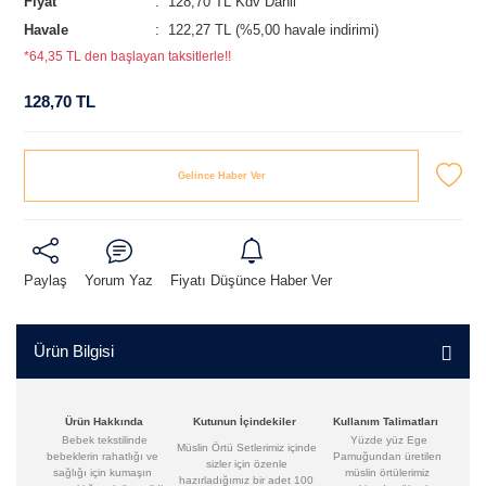
Fiyat
128,70 TL Kdv Dahil
Havale
122,27 TL (%5,00 havale indirimi)
*64,35 TL den başlayan taksitlerle!!
128,70 TL
Gelince Haber Ver
Paylaş
Yorum Yaz
Fiyatı Düşünce Haber Ver
Ürün Bilgisi
Ürün Hakkında
Kutunun İçindekiler
Kullanım Talimatları
Bebek tekstilinde
Yüzde yüz Ege
Müslin Örtü Setlerimiz içinde
bebeklerin rahatlığı ve
Pamuğundan üretilen
sizler için özenle
sağlığı için kumaşın
müslin örtülerimiz
hazırladığımız bir adet 100