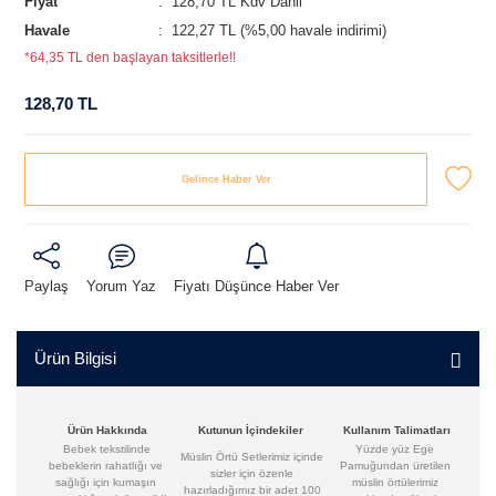
Fiyat
128,70 TL Kdv Dahil
Havale
122,27 TL (%5,00 havale indirimi)
*64,35 TL den başlayan taksitlerle!!
128,70 TL
Gelince Haber Ver
Paylaş
Yorum Yaz
Fiyatı Düşünce Haber Ver
Ürün Bilgisi
Ürün Hakkında
Kutunun İçindekiler
Kullanım Talimatları
Bebek tekstilinde
Yüzde yüz Ege
Müslin Örtü Setlerimiz içinde
bebeklerin rahatlığı ve
Pamuğundan üretilen
sizler için özenle
sağlığı için kumaşın
müslin örtülerimiz
hazırladığımız bir adet 100