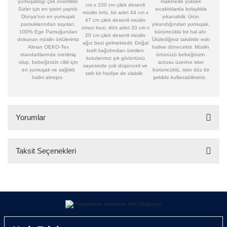
yumuşaklığı çok önemlidir.
makinede yüksek
cm x 100 cm çilek desenli
Sizler için en iyisini yaptık.
sıcaklıklarda kolaylıkla
müslin örtü, bir adet 44 cm x
Dünya’nın en yumuşak
yıkanabilir. Ürün
47 cm çilek desenli müslin
pamuklarından sayılan,
yıkandığından yumuşak,
omuz bezi, dört adet 20 cm x
100% Ege Pamuğundan
bürümcüklü bir hal alır.
20 cm çilek desenli müslin
dokunan müslin örtülerimiz
Ütülediğiniz takdirde eski
ağız bezi gelmektedir. Doğal
Alman OEKO-Tex
haline dönecektir. Müslin
kraft kağıdından üretilen
standartlarında üretilmiş
örtünüzü bebeğinizin
kutularımız şık görüntüsü
olup, bebeğinizin cildi için
arzusu üzerine ister
sayesinde çok düşünceli ve
en yumuşak ve sağlıklı
bürümcüklü, ister düz bir
tatlı bir hediye de olabilir.
halini almıştır.
şekilde kullanabilirsiniz.
Yorumlar
Taksit Seçenekleri
Bu ürüne ilk yorumu siz yapın!
Yorum Yaz