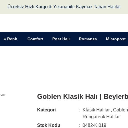
Ücretsiz Hızlı Kargo & Yıkanabilir Kaymaz Taban Halılar
≡ Renk
Comfort
Post Halı
Romanza
Micropost
 Klasik Halı | Beylerbeyi 45 x 70 cm
Goblen Klasik Halı | Beyler
Kategori
Klasik Halılar
,
Goblen
Rengarenk Halılar
Stok Kodu
0482-K.019