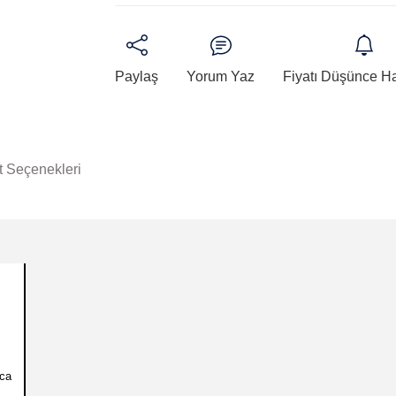
Paylaş
Yorum Yaz
Fiyatı Düşünce H
t Seçenekleri
yca