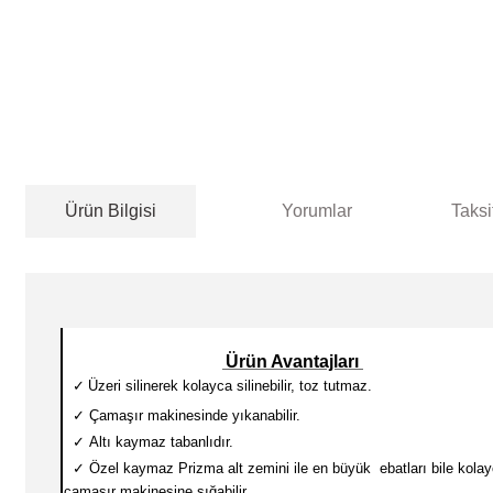
Ürün Bilgisi
Yorumlar
Taksi
Ürün Avantajları
✓
Üzeri silinerek kolayca silinebilir, toz tutmaz.
✓
Çamaşır makinesinde yıkanabilir.
✓
Altı kaymaz tabanlıdır.
✓
Özel kaymaz Prizma alt zemini ile en büyük ebatları
bile kola
çamaşır makinesine sığabilir.