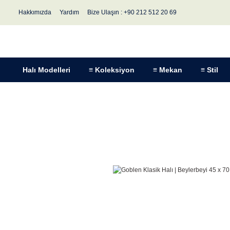
Hakkımızda
Yardım
Bize Ulaşın : +90 212 512 20 69
Halı Modelleri
≡ Koleksiyon
≡ Mekan
≡ Stil
Anasayfa
Halı Modelleri
Stil
Klasik Halılar
Goblen