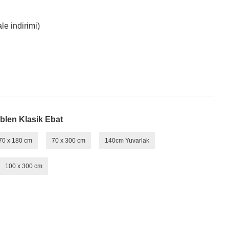
e indirimi)
blen Klasik Ebat
70 x 180 cm
70 x 300 cm
140cm Yuvarlak
100 x 300 cm