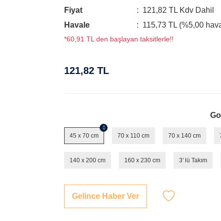
Fiyat
121,82 TL Kdv Dahil
Havale
115,73 TL (%5,00 haval
*60,91 TL den başlayan taksitlerle!!
121,82 TL
Go
45 x 70 cm
70 x 110 cm
70 x 140 cm
140 x 200 cm
160 x 230 cm
3' lü Takım
Gelince Haber Ver