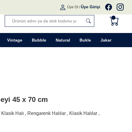
Üye Girişi
Üye Ol
/
Vintage
Bubble
Natural
Bukle
Jakar
beyi 45 x 70 cm
 Klasik Halı
,
Rengarenk Halılar
,
Klasik Halılar
,