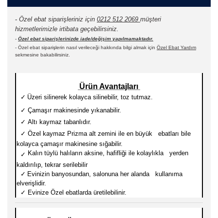
-
Özel ebat siparişleriniz için
0212 512 2069
müşteri
hizmetlerimizle irtibata geçebilirsiniz.
-
Özel ebat siparişlerinizde iade/değişim yapılmamaktadır.
- Özel ebat siparişlerin nasıl verileceği hakkında bilgi almak için
Özel Ebat Yardım
sekmesine bakabilirsiniz.
Ürün Avantajları
✓
Üzeri silinerek kolayca silinebilir, toz tutmaz.
✓
Çamaşır makinesinde yıkanabilir.
✓
Altı kaymaz tabanlıdır.
✓
Özel kaymaz Prizma alt zemini ile en büyük ebatları
bile
kolayca çamaşır makinesine sığabilir.
Kalın tüylü halıların aksine, hafifliği ile kolaylıkla yerden
✓
kaldırılıp, tekrar serilebilir
✓
Evinizin banyosundan, salonuna her alanda kullanıma
elverişlidir.
✓
Evinize Özel ebatlarda üretilebilinir.