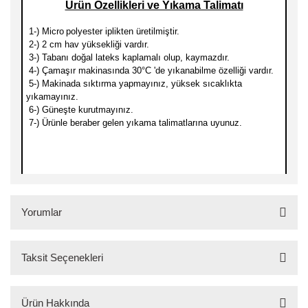
Ürün Özellikleri ve Yıkama Talimatı
1-) Micro
polyester iplikten üretilmiştir.
2-) 2 cm hav yüksekliği vardır.
3-) Tabanı doğal lateks kaplamalı olup, kaymazdır.
4-) Çamaşır makinasında 30
°C 'de yıkanabilme özelliği vardır.
5-) Makinada sıktırma yapmayınız, yüksek sıcaklıkta
yıkamayınız.
6-) Güneşte kurutmayınız.
7-) Ürünle beraber gelen yıkama talimatlarına uyunuz.
Yorumlar
Taksit Seçenekleri
Bu ürüne ilk yorumu siz yapın!
Ürün Hakkında