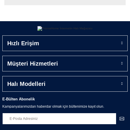
Yorum Yaz
Ürün Hakkında
Alışıldık kalın ve ağır halılara artık son demenin vakti
geldi. Romanza Halı serisi şık shaggy görüntüsünün yanın
Hızlı Erişim
da inceliği ve hafifliği ile sizlere inanamayacağınız bir
kullanım rahatlığı sağlayacaktır.
Günümüzde halı ve yolluklar artık daha çok dekoratif
Müşteri Hizmetleri
amaçlı kullanılmaktadır. Bunun başlıca sebebi Romanza
halı gibi yeni nesil halıların eski ağır halılara göre çok
daha şık ve modern durmasının yanında aynı zamanda
sizlere çok kolay bir kullanım rahatlığı sağlamasıdır.
Halı Modelleri
İpliksi ve modern görünümüyle beraber özel kaymaz
Prizma tabanlı olan Romanza Halılar çamaşır makinesinde
E-Bülten Abonelik
de kolayca yıkanabilmektedir.
Kampanyalarımızdan haberdar olmak için bültenimize kayıt olun.
Evinizin her alanında kullanıma uygun olan halımız
rengarenk modelleriyle evinize bambaşka bir hava
katacaktır.