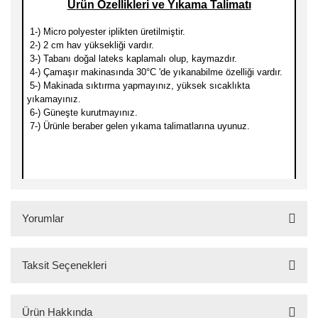
Ürün Özellikleri ve Yıkama Talimatı
1-) Micro
polyester iplikten üretilmiştir.
2-) 2 cm hav yüksekliği vardır.
3-) Tabanı doğal lateks kaplamalı olup, kaymazdır.
4-) Çamaşır makinasında 30
°C 'de yıkanabilme özelliği vardır.
5-) Makinada sıktırma yapmayınız, yüksek sıcaklıkta
yıkamayınız.
6-) Güneşte kurutmayınız.
7-) Ürünle beraber gelen yıkama talimatlarına uyunuz.
Yorumlar
Taksit Seçenekleri
Bu ürüne ilk yorumu siz yapın!
Ürün Hakkında