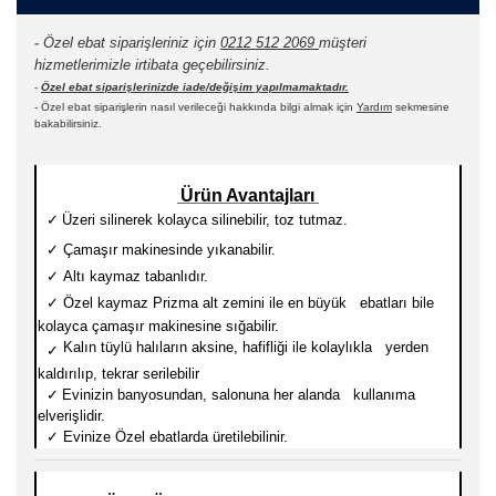
-
Özel ebat siparişleriniz için
0212 512 2069
müşteri
hizmetlerimizle irtibata geçebilirsiniz.
-
Özel ebat siparişlerinizde iade/değişim yapılmamaktadır.
- Özel ebat siparişlerin nasıl verileceği hakkında bilgi almak için
Yardım
sekmesine
bakabilirsiniz.
Ürün Avantajları
✓
Üzeri silinerek kolayca silinebilir, toz tutmaz.
✓
Çamaşır makinesinde yıkanabilir.
✓
Altı kaymaz tabanlıdır.
✓
Özel kaymaz Prizma alt zemini ile en büyük ebatları
bile
kolayca çamaşır makinesine sığabilir.
Kalın tüylü halıların aksine, hafifliği ile kolaylıkla yerden
✓
kaldırılıp, tekrar serilebilir
✓
Evinizin banyosundan, salonuna her alanda kullanıma
elverişlidir.
✓
Evinize Özel ebatlarda üretilebilinir.