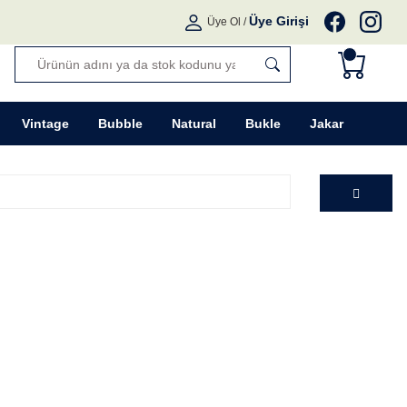
Üye Girişi
Üye Ol
/
Vintage
Bubble
Natural
Bukle
Jakar