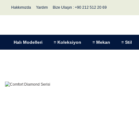
Hakkımızda
Yardım
Bize Ulaşın : +90 212 512 20 69
Halı Modelleri
≡ Koleksiyon
≡ Mekan
≡ Stil
Blog Etiketleri